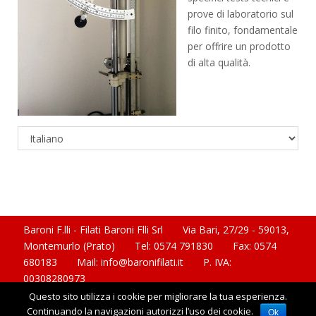
prove di laboratorio sul
filo finito, fondamentale
per offrire un prodotto
di alta qualità.
Baroni F.lli - Filati Baroni Flli Srl Via Bari, 27/29 - 59013,
Montemurlo (Prato) Tel: 0574 791830 Fax: 0574
680183 Mail: info@baronifilati.it P. IVA:
00308280973
Questo sito utilizza i cookie per migliorare la tua esperienza.
Continuando la navigazioni autorizzi l’uso dei cookie.
Ok